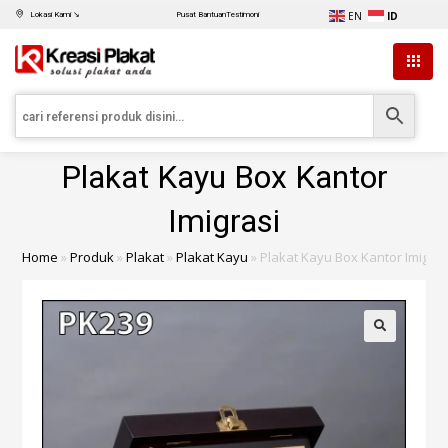
EN
ID
Lokasi Kami ↘
Pusat Bantuan
Testimoni
Plakat Kayu Box Kantor
Imigrasi
Home
»
Produk
»
Plakat
»
Plakat Kayu
»
Plakat Kayu Box Kantor Imigras