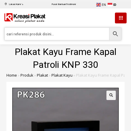
EN
ID
Lokasi Kami ↘
Pusat Bantuan
Testimoni
Plakat Kayu Frame Kapal
Patroli KNP 330
Home
»
Produk
»
Plakat
»
Plakat Kayu
»
Plakat Kayu Frame Kapal Patro