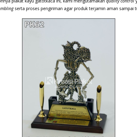
ohnya plakat kayu gatotkaca ini, kami mengutamakan
quality control
y
embling
serta proses pengiriman agar produk terjamin aman sampai t