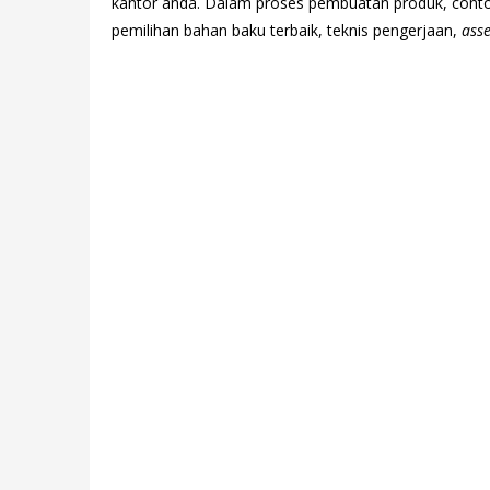
kantor anda. Dalam proses pembuatan produk, cont
pemilihan bahan baku terbaik, teknis pengerjaan,
ass