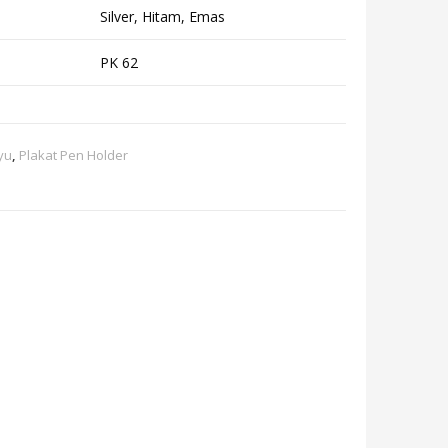
Silver, Hitam, Emas
PK 62
yu
,
Plakat Pen Holder