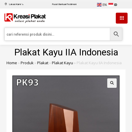
EN
ID
Lokasi Kami ↘
Pusat Bantuan
Testimoni
Plakat Kayu IIA Indonesia
Home
»
Produk
»
Plakat
»
Plakat Kayu
»
Plakat Kayu IIA Indonesia