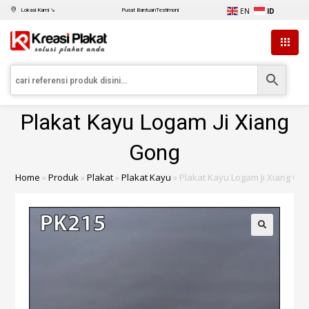
EN
ID
Lokasi Kami ↘
Pusat Bantuan
Testimoni
Plakat Kayu Logam Ji Xiang
Gong
Home
»
Produk
»
Plakat
»
Plakat Kayu
»
Plakat Kayu Logam Ji Xiang Go