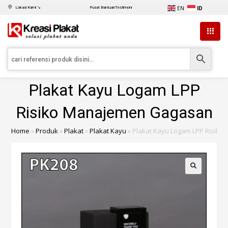
EN
ID
Lokasi Kami ↘
Pusat Bantuan
Testimoni
Plakat Kayu Logam LPP
Risiko Manajemen Gagasan
Home
»
Produk
»
Plakat
»
Plakat Kayu
»
Plakat Kayu Logam LPP Risik