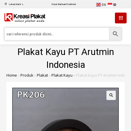
EN
ID
Lokasi Kami ↘
Pusat Bantuan
Testimoni
Plakat Kayu PT Arutmin
Indonesia
Home
»
Produk
»
Plakat
»
Plakat Kayu
»
Plakat Kayu PT Arutmin Indone