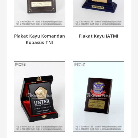
Plakat Kayu Komandan
Plakat Kayu IATMI
Kopasus TNI