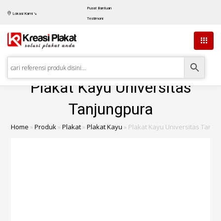
Pusat Bantuan
Lokasi Kami ↘
Testimoni
Plakat Kayu Universitas
Tanjungpura
Home
»
Produk
»
Plakat
»
Plakat Kayu
»
Plakat Kayu Universitas Tanju