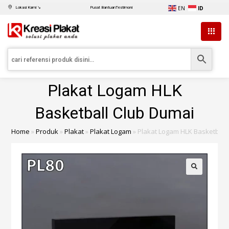
EN
ID
Lokasi Kami ↘
Pusat Bantuan
Testimoni
Plakat Logam HLK
Basketball Club Dumai
Home
»
Produk
»
Plakat
»
Plakat Logam
»
Plakat Logam HLK Basketball