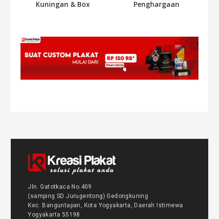
Kuningan & Box
Penghargaan
Jln. Gatotkaca No.409
(samping SD Jurugentong) Gedongkuning
Kec. Banguntapan, Kota Yogyakarta, Daerah Istimewa
Yogyakarta 55198