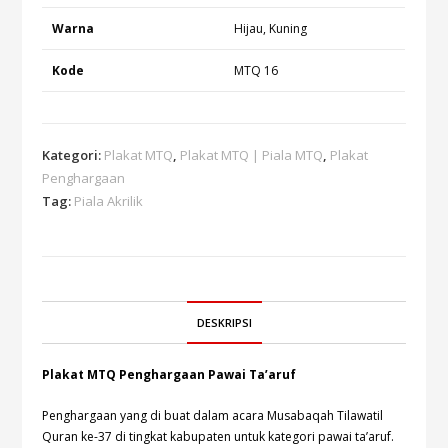
Warna
Hijau, Kuning
Kode
MTQ 16
Kategori:
Plakat MTQ
,
Plakat MTQ | Piala MTQ
,
Plakat
Penghargaan
Tag:
Piala Akrilik
DESKRIPSI
Plakat MTQ Penghargaan Pawai Ta’aruf
Penghargaan yang di buat dalam acara Musabaqah Tilawatil
Quran ke-37 di tingkat kabupaten untuk kategori pawai ta’aruf.