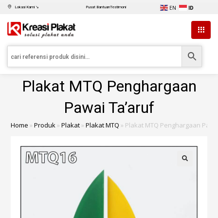
EN
ID
Lokasi Kami ↘
Pusat Bantuan
Testimoni
Plakat MTQ Penghargaan
Pawai Ta’aruf
Home
»
Produk
»
Plakat
»
Plakat MTQ
»
Plakat MTQ Penghargaan Pawai