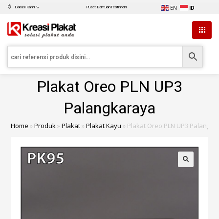
EN
ID
Lokasi Kami ↘
Pusat Bantuan
Testimoni
Plakat Oreo PLN UP3
Palangkaraya
Home
»
Produk
»
Plakat
»
Plakat Kayu
»
Plakat Oreo PLN UP3 Palangka