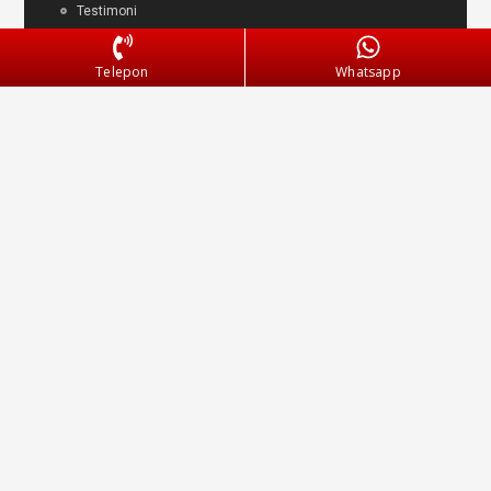
Testimoni
Telepon
Whatsapp
Layanan Pengiriman
Kebijakan Privasi
Syarat & Ketentuan
© 2025 Kreasi Plakat. All Rights Reserved.