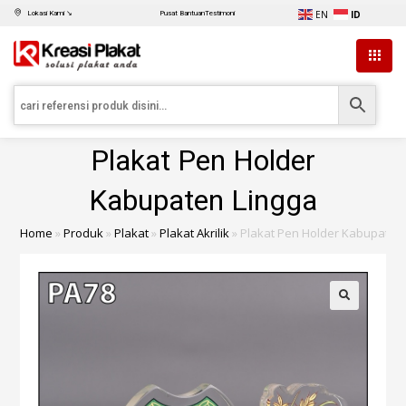
EN
ID
Lokasi Kami ↘
Pusat Bantuan
Testimoni
Plakat Pen Holder
Kabupaten Lingga
Home
»
Produk
»
Plakat
»
Plakat Akrilik
»
Plakat Pen Holder Kabupaten