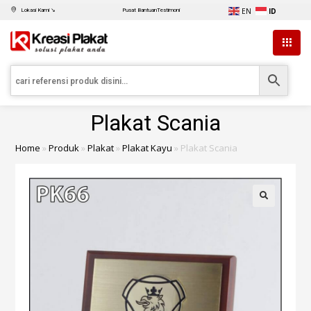
EN
ID
Lokasi Kami ↘
Pusat Bantuan
Testimoni
Plakat Scania
Home
»
Produk
»
Plakat
»
Plakat Kayu
»
Plakat Scania