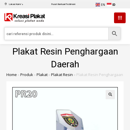
EN
ID
Lokasi Kami ↘
Pusat Bantuan
Testimoni
Plakat Resin Penghargaan
Daerah
Home
»
Produk
»
Plakat
»
Plakat Resin
»
Plakat Resin Penghargaan Da