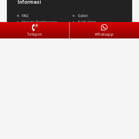
Informasi
FAQ
Galeri
Metode Pembayaran
Bukti Kirim
Panduan Garansi
Blog
Telepon
Whatsapp
Pengembalian Dana
Klien
Testimoni
Layanan Pengiriman