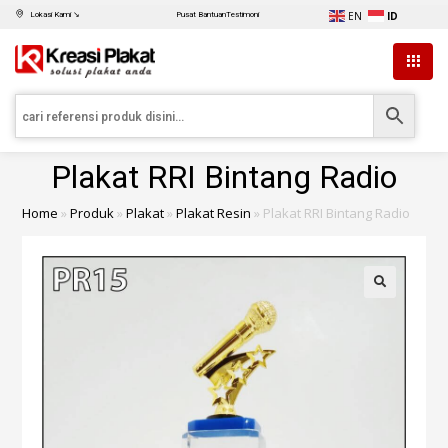
EN
ID
Lokasi Kami ↘
Pusat Bantuan
Testimoni
Plakat RRI Bintang Radio
Home
»
Produk
»
Plakat
»
Plakat Resin
»
Plakat RRI Bintang Radio