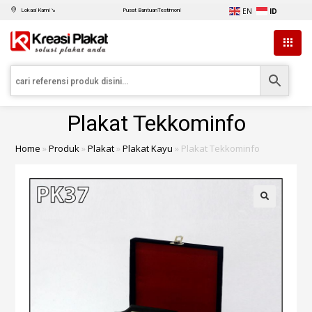
EN
ID
Lokasi Kami ↘
Pusat Bantuan
Testimoni
Plakat Tekkominfo
Home
»
Produk
»
Plakat
»
Plakat Kayu
»
Plakat Tekkominfo