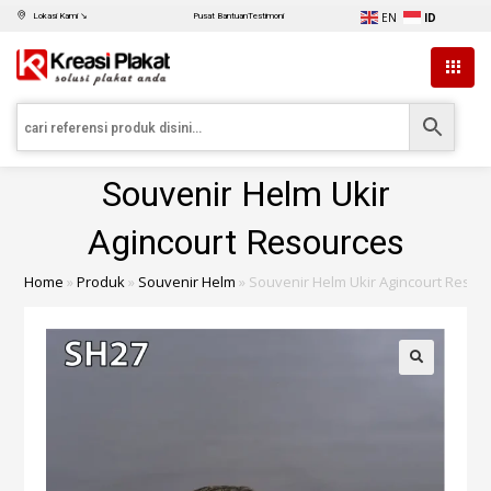
EN
ID
Lokasi Kami ↘
Pusat Bantuan
Testimoni
Souvenir Helm Ukir
Agincourt Resources
Home
»
Produk
»
Souvenir Helm
»
Souvenir Helm Ukir Agincourt Resou