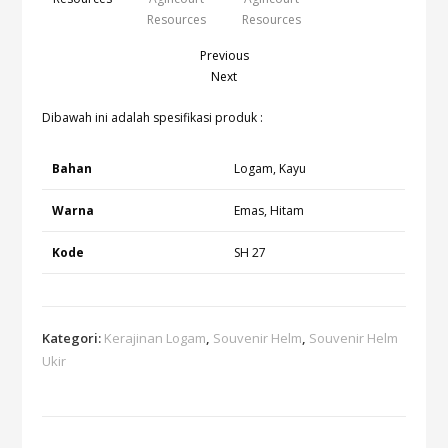
Previous
Next
Dibawah ini adalah spesifikasi produk :
Bahan
Logam, Kayu
Warna
Emas, Hitam
Kode
SH 27
Kategori:
Kerajinan Logam
,
Souvenir Helm
,
Souvenir Helm
Ukir