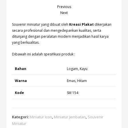
Previous
Next
Souvenir miniatur yang dibuat oleh
Kreasi Plakat
dikerjakan
secara profesional dan mengedepankan kualitas, serta
ditunjang dengan peralatan modern menjadikan hasil karya
yang berkualitas.
Dibawah ini adalah spesifikasi produk :
Bahan
Logam, Kayu
Warna
Emas, Hitam
Kode
SM 154
Kategori:
Miniatur Icon
,
Miniatur Jembatan
,
Souvenir
Miniatur