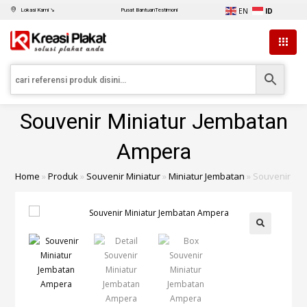
EN
ID
Lokasi Kami ↘
Pusat Bantuan
Testimoni
Souvenir Miniatur Jembatan
Ampera
Home
»
Produk
»
Souvenir Miniatur
»
Miniatur Jembatan
»
Souvenir Mi