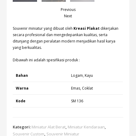
Previous
Next
Souvenir miniatur yang dibuat oleh
Kreasi Plakat
dikerjakan
secara profesional dan mengedepankan kualitas, serta
ditunjang dengan peralatan modern menjadikan hasil karya
yang berkualitas.
Dibawah ini adalah spesifikasi produk :
Bahan
Logam, Kayu
Warna
Emas, Coklat
Kode
SM 136
Kategori:
Miniatur Alat Berat
,
Miniatur Kendaraan
,
Souvenir Custom
,
Souvenir Miniatur