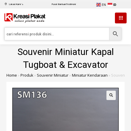
EN
ID
Lokasi Kami ↘
Pusat Bantuan
Testimoni
Souvenir Miniatur Kapal
Tugboat & Excavator
Home
»
Produk
»
Souvenir Miniatur
»
Miniatur Kendaraan
»
Souvenir M