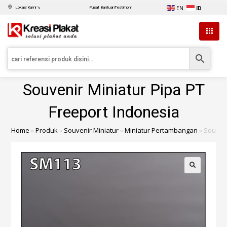
EN
ID
Lokasi Kami ↘
Pusat Bantuan
Testimoni
Souvenir Miniatur Pipa PT
Freeport Indonesia
Home
»
Produk
»
Souvenir Miniatur
»
Miniatur Pertambangan
»
Souveni