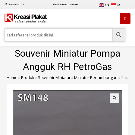
EN
ID
Lokasi Kami ↘
Pusat Bantuan
Testimoni
Souvenir Miniatur Pompa
Angguk RH PetroGas
Home
»
Produk
»
Souvenir Miniatur
»
Miniatur Pertambangan
»
Souven