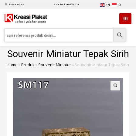
EN
ID
Lokasi Kami ↘
Pusat Bantuan
Testimoni
Souvenir Miniatur Tepak Sirih
Home
»
Produk
»
Souvenir Miniatur
»
Souvenir Miniatur Tepak Sirih