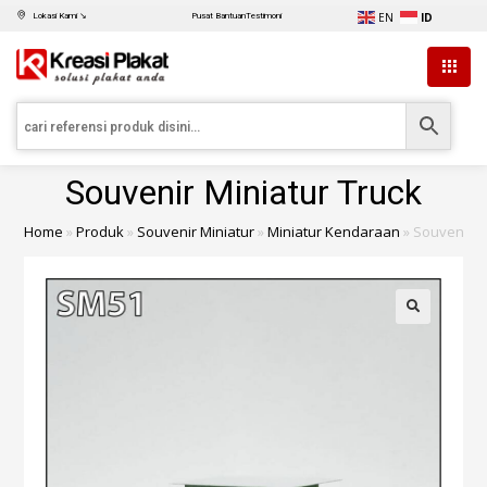
EN
ID
Lokasi Kami ↘
Pusat Bantuan
Testimoni
Souvenir Miniatur Truck
Home
»
Produk
»
Souvenir Miniatur
»
Miniatur Kendaraan
»
Souvenir M