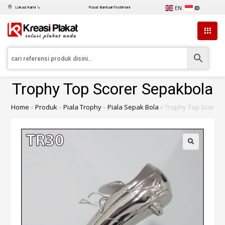
EN
ID
Lokasi Kami ↘
Pusat Bantuan
Testimoni
Trophy Top Scorer Sepakbola
Home
»
Produk
»
Piala Trophy
»
Piala Sepak Bola
»
Trophy Top Scorer