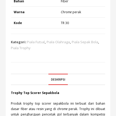
Bahan
Fiber
Warna
Chrome
perak
Kode
TR 30
Kategori:
Piala Futsal
,
Piala Olahraga
,
Piala Sepak Bola
,
Piala Trophy
DESKRIPSI
Trophy Top Scorer Sepakbola
Produk trophy top scorer sepakbola ini terbuat dari bahan
dasar fiber atau resin yang di
chrome
perak. Trophy ini dibuat
untuk penghargaan pencetak gol terbanyak dalam kompetisi