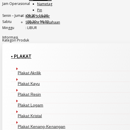
Jam Operasional
Nametag
Pin
Senin – Jumat : 08.30 – 16.30
Kotak Souvenir
Sabtu : 08.30 – 16.00
Souvenir Perusahaan
Minggu : LIBUR
Informasi
Kategori Produk
FAQ
Metode Pembayaran
▪ PLAKAT
Panduan Garansi
Pengembalian Dana
Plakat Akrilik
Testimoni
Galeri
Plakat Kayu
Bukti Kirim
Blog
Plakat Resin
Klien
Layanan Pengiriman
Plakat Logam
Plakat Kristal
Plakat Kenang-Kenangan