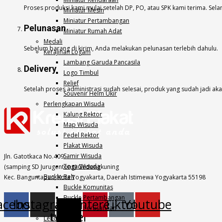
Proses produksi kami mulai setelah DP, PO, atau SPK kami terima. Se
Miniatur Mesin
Miniatur Pertambangan
Pelunasan
Miniatur Rumah Adat
Medali
Sebelum barang di kirim, Anda melakukan pelunasan terlebih dahulu.
Kerajinan Logam
Lambang Garuda Pancasila
Delivery
Logo Timbul
Relief
Setelah proses administrasi sudah selesai, produk yang sudah jadi 
Souvenir Helm Ukir
Perlengkapan Wisuda
Kalung Rektor
Map Wisuda
Pedel Rektor
Plakat Wisuda
Samir Wisuda
Jln. Gatotkaca No.409
Toga Wisuda
(samping SD Jurugentong) Gedongkuning
Buckle Belt
Kec. Banguntapan, Kota Yogyakarta, Daerah Istimewa Yogyakarta 55198
Buckle Komunitas
Buckle Pertambangan
acebook
Instagram
X-
Pinterest
Tiktok
Youtube
Buckle Perusahaan
twitter
Lencana