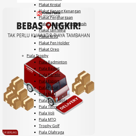
Plakat Kristal
Plakat Kenang Kenangan
Plakat Penghargaan
Plakat Ucapan Terima Kasih
Plakat Jam Meja
Plakat MTQ
Plakat Pen Holder
Plakat Oreo
Piala Trophy
Piala Badminton
Piala Basket
Piala Bergilir
Piala Esport
Piala Futsal
Piala MTQ
Piala Sepak Bola
Piala Tenis
Piala Voli
Piala MTQ
Trophy Golf
Piala Olahraga