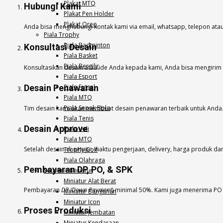
Plakat MTQ
Hubungi Kami
Plakat Pen Holder
Plakat Oreo
Anda bisa menghubungi kontak kami via email, whatsapp, telepon atau
Piala Trophy
Piala Badminton
Konsultasi Desain
Piala Basket
Piala Bergilir
Konsultasikan desain atau ide Anda kepada kami, Anda bisa mengirim 
Piala Esport
Desain Penawaran
Piala Futsal
Piala MTQ
Piala Sepak Bola
Tim desain kami akan membuat desain penawaran terbaik untuk Anda
Piala Tenis
Desain Approve
Piala Voli
Piala MTQ
Setelah desain di setujui, waktu pengerjaan, delivery, harga produk d
Trophy Golf
Piala Olahraga
Pembayaran DP, PO, & SPK
Souvenir Miniatur
Miniatur Alat Berat
Pembayaran
DP (Down Payment
) minimal 50%. Kami juga menerima P
Miniatur Bangunan
Miniatur Icon
Proses Produksi
Miniatur Jembatan
Miniatur Kendaraan