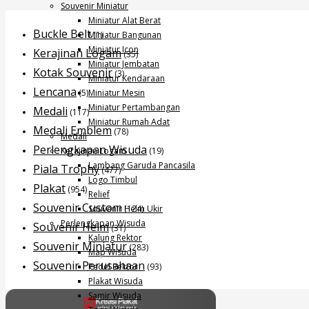
Souvenir Miniatur
Miniatur Alat Berat
Buckle Belt
Miniatur Bangunan
(1)
Miniatur Icon
Kerajinan Logam
(35)
Miniatur Jembatan
Kotak Souvenir
(3)
Miniatur Kendaraan
Lencana
Miniatur Mesin
(5)
Miniatur Pertambangan
Medali
(117)
Miniatur Rumah Adat
Medali Emblem
(78)
Medali
Perlengkapan Wisuda
Kerajinan Logam
(19)
Lambang Garuda Pancasila
Piala Trophy
(477)
Logo Timbul
Plakat
(954)
Relief
Souvenir Custom
Souvenir Helm Ukir
(124)
Perlengkapan Wisuda
Souvenir Helm
(31)
Kalung Rektor
Souvenir Miniatur
(283)
Map Wisuda
Souvenir Perusahaan
Pedel Rektor
(93)
Plakat Wisuda
Samir Wisuda