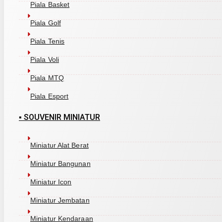
Piala Basket
Piala Golf
Piala Tenis
Piala Voli
Piala MTQ
Kebijakan Privasi
Syarat & K
Piala Esport
© 2025 Kreasi Plakat. All Rights Reserved.
▪ SOUVENIR MINIATUR
×
Cart
Miniatur Alat Berat
Miniatur Bangunan
Miniatur Icon
Miniatur Jembatan
Miniatur Kendaraan