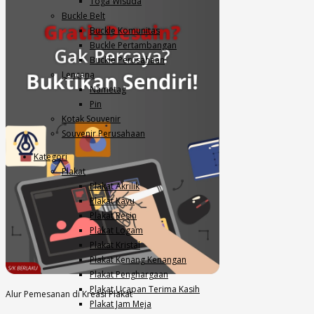
Toga Wisuda
Buckle Belt
Buckle Komunitas
Buckle Pertambangan
Buckle Perusahaan
Lencana
Nametag
Pin
Kotak Souvenir
Souvenir Perusahaan
Kategori
Plakat
Plakat Akrilik
Plakat Kayu
Plakat Resin
Plakat Logam
Plakat Kristal
Plakat Kenang Kenangan
Plakat Penghargaan
Plakat Ucapan Terima Kasih
Alur Pemesanan di Kreasi Plakat
Plakat Jam Meja