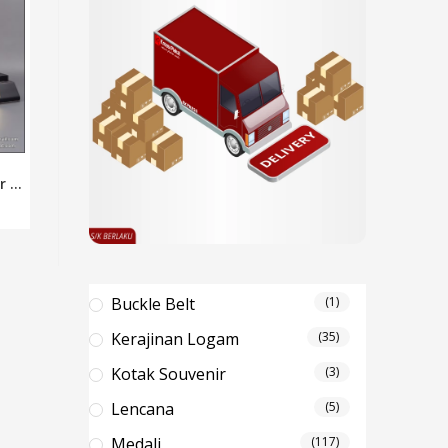
 ...
Buckle Belt
(1)
Kerajinan Logam
(35)
Kotak Souvenir
(3)
Lencana
(5)
Medali
(117)