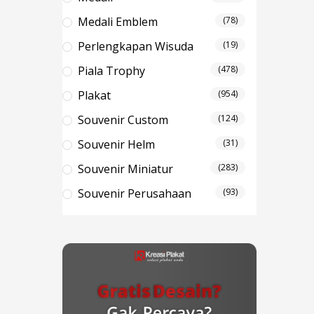
Medali Emblem
(78)
Perlengkapan Wisuda
(19)
Piala Trophy
(478)
Plakat
(954)
Souvenir Custom
(124)
Souvenir Helm
(31)
Souvenir Miniatur
(283)
Souvenir Perusahaan
(93)