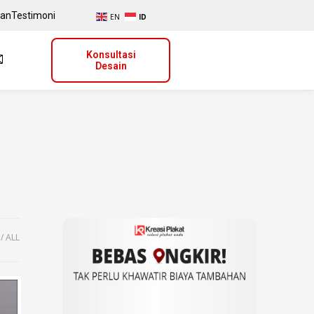
uan
Testimoni
EN
ID
Konsultasi
Desain
ALL