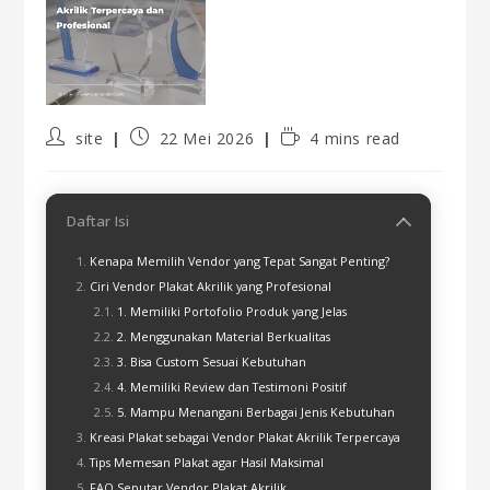
site
22 Mei 2026
4 mins read
Daftar Isi
Kenapa Memilih Vendor yang Tepat Sangat Penting?
Ciri Vendor Plakat Akrilik yang Profesional
1. Memiliki Portofolio Produk yang Jelas
2. Menggunakan Material Berkualitas
3. Bisa Custom Sesuai Kebutuhan
4. Memiliki Review dan Testimoni Positif
5. Mampu Menangani Berbagai Jenis Kebutuhan
Kreasi Plakat sebagai Vendor Plakat Akrilik Terpercaya
Tips Memesan Plakat agar Hasil Maksimal
FAQ Seputar Vendor Plakat Akrilik