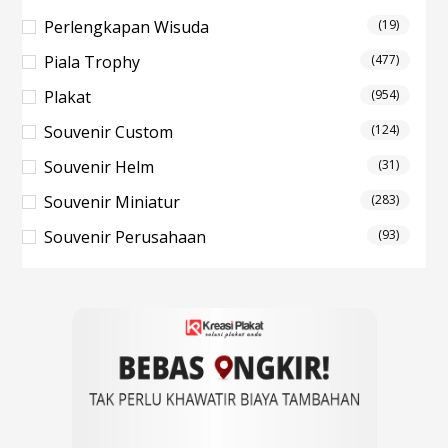
Perlengkapan Wisuda
(19)
Piala Trophy
(477)
Plakat
(954)
Souvenir Custom
(124)
Souvenir Helm
(31)
Souvenir Miniatur
(283)
Souvenir Perusahaan
(93)