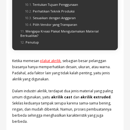
Tentukan Tujuan Penggunaan
Perhatikan Teknik Produksi
Sesuaikan dengan Anggaran
Pilih Vendor yang Transparan
Mengapa Kreasi Plakat Mengutamakan Material
Berkualitas?
Penutup
Ketika memesan
plakat akrilik
, sebagian besar pelanggan
biasanya hanya memperhatikan desain, ukuran, atau warna.
Padahal, ada faktor lain yang tidak kalah penting, yaitu jenis
akrilik yang digunakan.
Dalam industri akrilik, terdapat dua jenis material yang paling
umum digunakan, yaitu
akrilik cast
dan
akrilik extruded
.
Sekilas keduanya tampak serupa karena sama-sama bening,
ringan, dan mudah dibentuk. Namun, proses pembuatannya
berbeda sehingga menghasilkan karakteristik yang juga
berbeda.