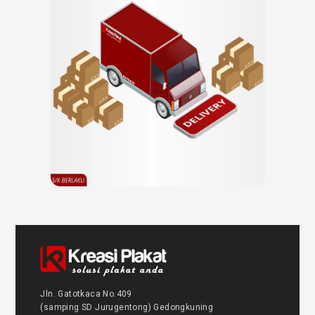
Jln. Gatotkaca No.409
(samping SD Jurugentong) Gedongkuning