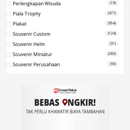
Perlengkapan Wisuda
(19)
Piala Trophy
(477)
Plakat
(954)
Souvenir Custom
(124)
Souvenir Helm
(31)
Souvenir Miniatur
(283)
Souvenir Perusahaan
(93)