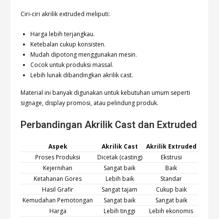
Ciri-ciri akrilik extruded meliputi:
Harga lebih terjangkau.
Ketebalan cukup konsisten.
Mudah dipotong menggunakan mesin.
Cocok untuk produksi massal.
Lebih lunak dibandingkan akrilik cast.
Material ini banyak digunakan untuk kebutuhan umum seperti
signage, display promosi, atau pelindung produk.
Perbandingan Akrilik Cast dan Extruded
Aspek
Akrilik Cast
Akrilik Extruded
Proses Produksi
Dicetak (casting)
Ekstrusi
Kejernihan
Sangat baik
Baik
Ketahanan Gores
Lebih baik
Standar
Hasil Grafir
Sangat tajam
Cukup baik
Kemudahan Pemotongan
Sangat baik
Sangat baik
Harga
Lebih tinggi
Lebih ekonomis