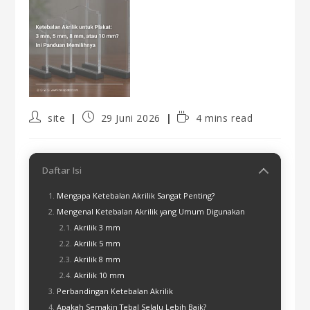
site
29 Juni 2026
4 mins read
Daftar Isi
Mengapa Ketebalan Akrilik Sangat Penting?
Mengenal Ketebalan Akrilik yang Umum Digunakan
Akrilik 3 mm
Akrilik 5 mm
Akrilik 8 mm
Akrilik 10 mm
Perbandingan Ketebalan Akrilik
Apakah Semakin Tebal Selalu Lebih Baik?