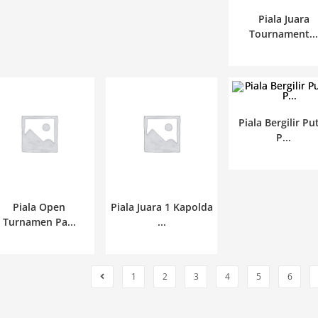
Piala Juara
Tournament..
Piala Bergilir Pu
P...
Piala Open
Piala Juara 1 Kapolda
Turnamen Pa...
...
1
2
3
4
5
6