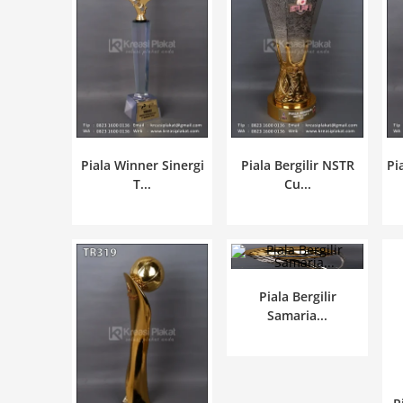
Piala Winner Sinergi
Piala Bergilir NSTR
Pi
T...
Cu...
Piala Bergilir
Samaria...