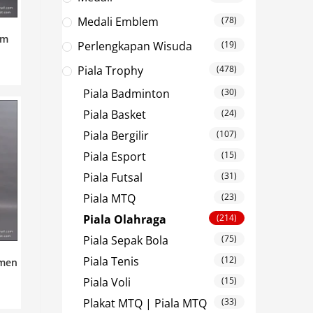
Medali Emblem
(78)
um
Perlengkapan Wisuda
(19)
Piala Trophy
(478)
Piala Badminton
(30)
Piala Basket
(24)
Piala Bergilir
(107)
Piala Esport
(15)
Piala Futsal
(31)
Piala MTQ
(23)
Piala Olahraga
(214)
Piala Sepak Bola
(75)
Piala Tenis
(12)
amen
Piala Voli
(15)
Plakat MTQ | Piala MTQ
(33)