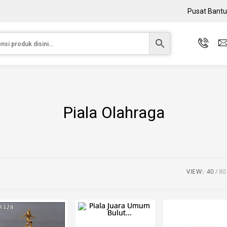
Pusat Bant
Piala Olahraga
VIEW:
40
80