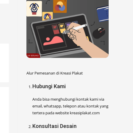
Alur Pemesanan di Kreasi Plakat
Hubungi Kami
Anda bisa menghubungi kontak kami via
email, whatsapp, telepon atau kontak yang
tertera pada website kreasiplakat.com
Konsultasi Desain