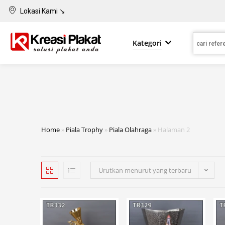
Lokasi Kami ↘
Kategori
Home
»
Piala Trophy
»
Piala Olahraga
»
Halaman 2
Urutkan menurut yang terbaru