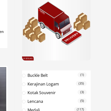
pen
Buckle Belt
(1)
Kerajinan Logam
(35)
Kotak Souvenir
(3)
Lencana
(5)
Medali
(117)