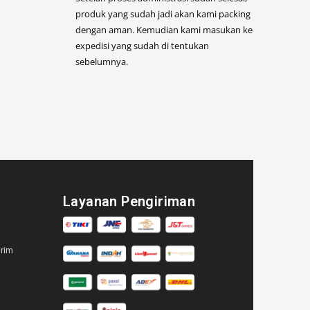
produk yang sudah jadi akan kami packing
dengan aman. Kemudian kami masukan ke
expedisi yang sudah di tentukan
sebelumnya.
Layanan Pengiriman
irim