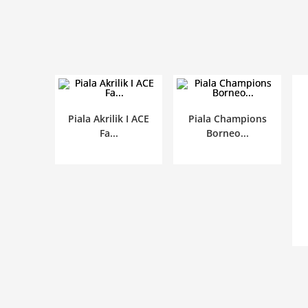
Piala Akrilik I ACE
Piala Champions
Fa...
Borneo...