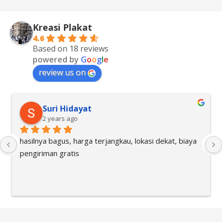
Kreasi Plakat
4.6
Based on 18 reviews
powered by
G
o
o
g
l
e
review us on
Suri Hidayat
2 years ago
hasilnya bagus, harga terjangkau, lokasi dekat, biaya 
pengiriman gratis