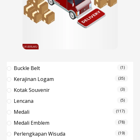
Buckle Belt
(1)
Kerajinan Logam
(35)
Kotak Souvenir
(3)
Lencana
(5)
Medali
(117)
Medali Emblem
(78)
Perlengkapan Wisuda
(19)