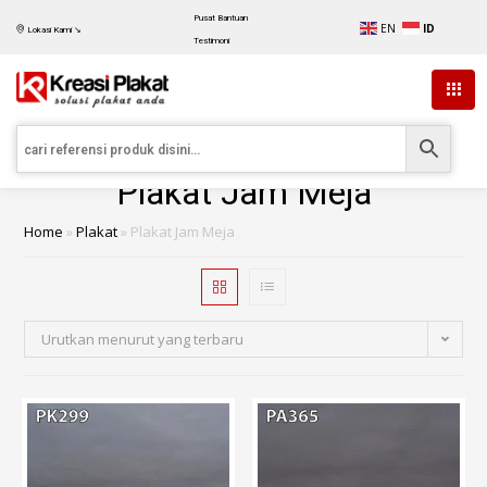
Pusat Bantuan
EN
ID
Lokasi Kami ↘
Testimoni
Plakat Jam Meja
Home
»
Plakat
»
Plakat Jam Meja
Urutkan menurut yang terbaru