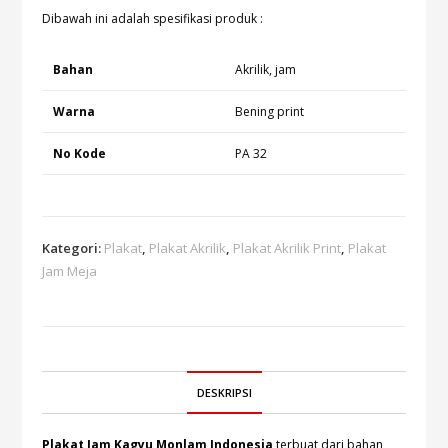
Dibawah ini adalah spesifikasi produk :
Bahan
Akrilik, jam
Warna
Bening print
No Kode
PA 32
Kategori:
Plakat
,
Plakat Akrilik
,
Plakat Akrilik Print
,
Plakat
Jam Meja
DESKRIPSI
Plakat Jam Kagyu Monlam Indonesia
terbuat dari bahan