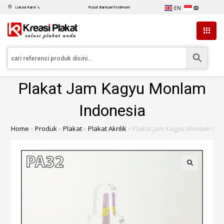
EN
ID
Lokasi Kami ↘
Pusat Bantuan
Testimoni
Plakat Jam Kagyu Monlam
Indonesia
Home
»
Produk
»
Plakat
»
Plakat Akrilik
»
Plakat Jam Kagyu Monlam Ind