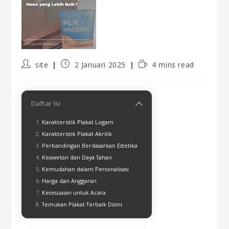
site
2 Januari 2025
4 mins read
Daftar Isi
Karakteristik Plakat Logam
Karakteristik Plakat Akrilik
Perbandingan Berdasarkan Estetika
Keawetan dan Daya Tahan
Kemudahan dalam Personalisasi
Harga dan Anggaran
Kesesuaian untuk Acara
Temukan Plakat Terbaik Disini