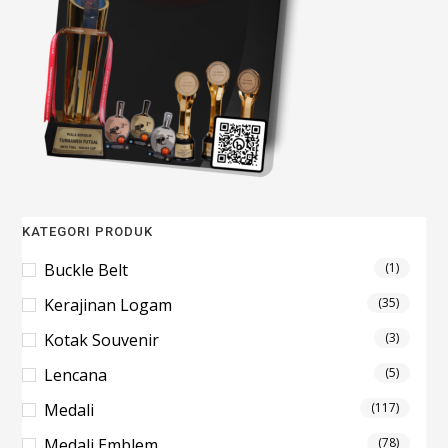
KATEGORI PRODUK
Buckle Belt
(1)
Kerajinan Logam
(35)
Kotak Souvenir
(3)
Lencana
(5)
Medali
(117)
Medali Emblem
(78)