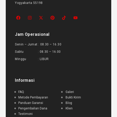
Yogyakarta 55198
Jam Operasional
Senin – Jumat : 08.30 – 16.30
Sabtu : 08.30 – 16.00
Minggu : LIBUR
Informasi
FAQ
Galeri
Metode Pembayaran
Bukti Kirim
Panduan Garansi
Blog
Pengembalian Dana
Klien
Testimoni