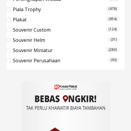
Piala Trophy
(478)
Plakat
(954)
Souvenir Custom
(124)
Souvenir Helm
(31)
Souvenir Miniatur
(283)
Souvenir Perusahaan
(93)