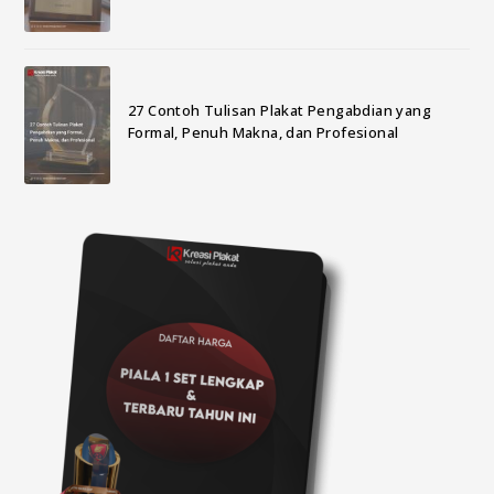
27 Contoh Tulisan Plakat Pengabdian yang
Formal, Penuh Makna, dan Profesional