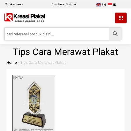
EN
ID
Lokasi Kami ↘
Pusat Bantuan
Testimoni
Tips Cara Merawat Plakat
Home
»
Tips Cara Merawat Plakat