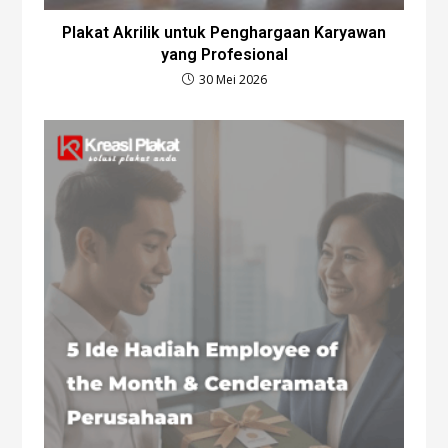
Plakat Akrilik untuk Penghargaan Karyawan
yang Profesional
30 Mei 2026