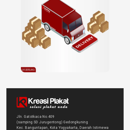
Jln. Gatotkaca No.409
(samping SD Jurugentong) Gedongkuning
Kec. Banguntapan, Kota Yogyakarta, Daerah Istimewa