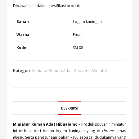
Dibawah ini adalah spesifikasi produk :
Bahan
Logam kuningan
Warna
Emas
Kode
SM 08
Kategori:
Miniatur Rumah Adat
,
Souvenir Miniatur
DESKRIPSI
Miniatur Rumah Adat Hibualamo
– Produk souvenir miniatur
ini terbuat dari bahan logam kuningan yang di
chrome
emas
glossy
. Serta penggunaan bahan kayu sebagai dudukannya yang