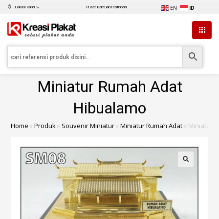
EN
ID
Lokasi Kami ↘
Pusat Bantuan
Testimoni
Miniatur Rumah Adat
Hibualamo
Home
»
Produk
»
Souvenir Miniatur
»
Miniatur Rumah Adat
»
Miniatur 