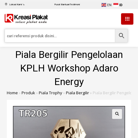
EN
ID
Lokasi Kami ↘
Pusat Bantuan
Testimoni
Piala Bergilir Pengelolaan
KPLH Workshop Adaro
Energy
Home
»
Produk
»
Piala Trophy
»
Piala Bergilir
»
Piala Bergilir Pengelo