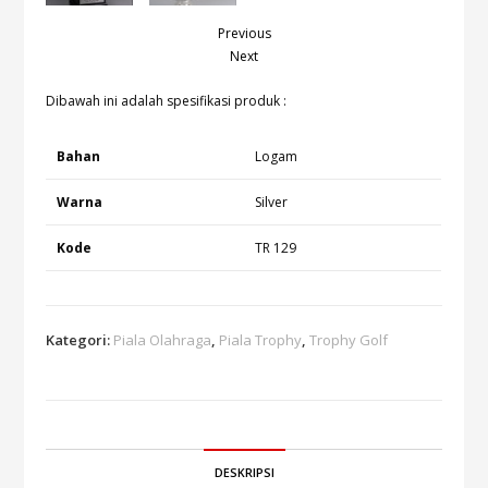
Previous
Next
Dibawah ini adalah spesifikasi produk :
Bahan
Logam
Warna
Silver
Kode
TR 129
Kategori:
Piala Olahraga
,
Piala Trophy
,
Trophy Golf
DESKRIPSI