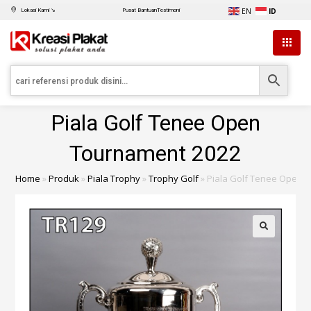
EN
ID
Lokasi Kami ↘
Pusat Bantuan
Testimoni
Piala Golf Tenee Open
Tournament 2022
Home
»
Produk
»
Piala Trophy
»
Trophy Golf
»
Piala Golf Tenee Open 