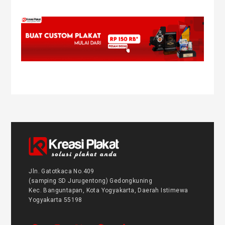
Jln. Gatotkaca No.409
(samping SD Jurugentong) Gedongkuning
Kec. Banguntapan, Kota Yogyakarta, Daerah Istimewa
Yogyakarta 55198