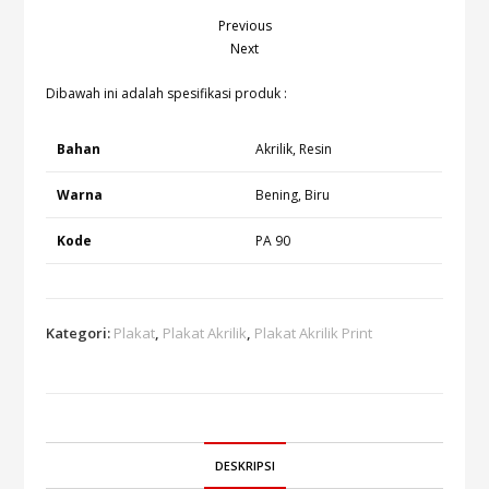
Previous
Next
Dibawah ini adalah spesifikasi produk :
Bahan
Akrilik, Resin
Warna
Bening, Biru
Kode
PA 90
Kategori:
Plakat
,
Plakat Akrilik
,
Plakat Akrilik Print
DESKRIPSI