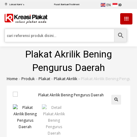
EN
ID
Lokasi Kami ↘
Pusat Bantuan
Testimoni
Plakat Akrilik Bening
Pengurus Daerah
Home
»
Produk
»
Plakat
»
Plakat Akrilik
»
Plakat Akrilik Bening Pengur