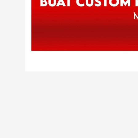
Jam 
Jln. Gatotkaca No.409
Senin – 