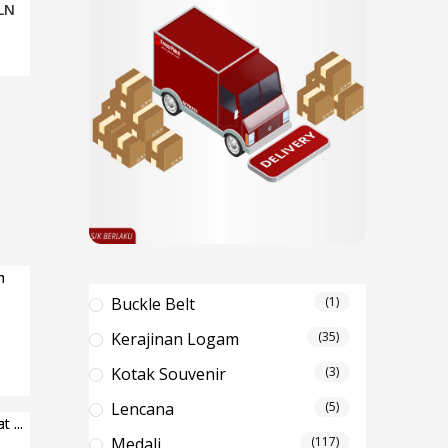
LN
Buckle Belt
(1)
m
Kerajinan Logam
(35)
Kotak Souvenir
(3)
Lencana
(5)
Medali
(117)