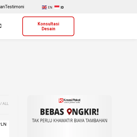
uan
Testimoni
EN
ID
Konsultasi
Desain
ALL