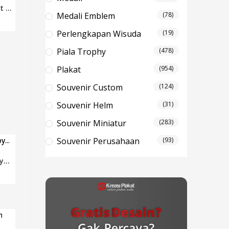
 ...
Medali Emblem
(78)
Perlengkapan Wisuda
(19)
Piala Trophy
(478)
Plakat
(954)
Souvenir Custom
(124)
Souvenir Helm
(31)
Souvenir Miniatur
(283)
Souvenir Perusahaan
(93)
y...