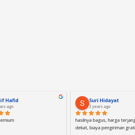
gung wahyudi
Vandy Febrian
years ago
3 years ago
ngat detail dan memuaskan
Sesuai dengan ekspektasi, 
bagus, dikemas dengan sanga
Terimaksih Kreasi Plakat