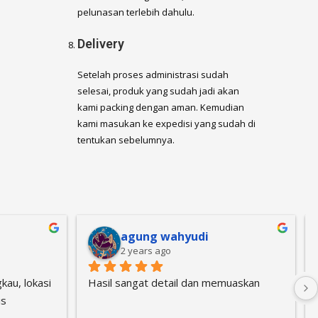
pelunasan terlebih dahulu.
Delivery
Setelah proses administrasi sudah
selesai, produk yang sudah jadi akan
kami packing dengan aman. Kemudian
kami masukan ke expedisi yang sudah di
tentukan sebelumnya.
Yudha Pra
4 years ago
barangnya 
Terima Kasih Puas dengan 
t rapi. 
Pelayanannya, semoga bisa menjalin 
kerjasama yang lebih baik