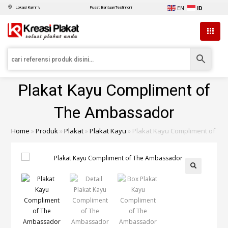
EN
ID
Lokasi Kami ↘
Pusat Bantuan
Testimoni
Plakat Kayu Compliment of
The Ambassador
Home
»
Produk
»
Plakat
»
Plakat Kayu
»
Plakat Kayu Compliment of T