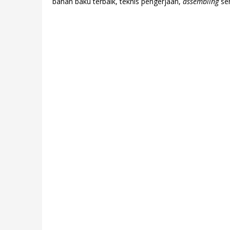
bahan baku terbaik, teknis pengerjaan,
assembling
ser