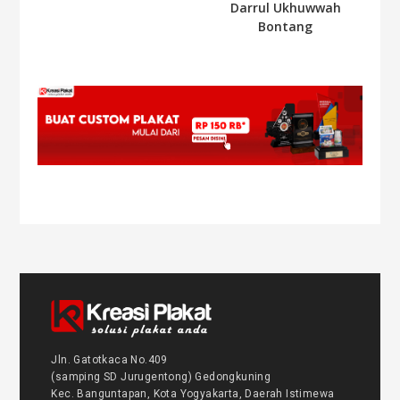
Darrul Ukhuwwah
Bontang
Jln. Gatotkaca No.409
(samping SD Jurugentong) Gedongkuning
Kec. Banguntapan, Kota Yogyakarta, Daerah Istimewa