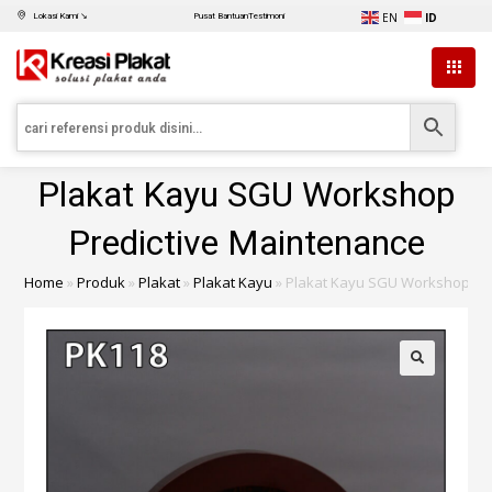
EN
ID
Lokasi Kami ↘
Pusat Bantuan
Testimoni
Plakat Kayu SGU Workshop
Predictive Maintenance
Home
»
Produk
»
Plakat
»
Plakat Kayu
»
Plakat Kayu SGU Workshop Pre