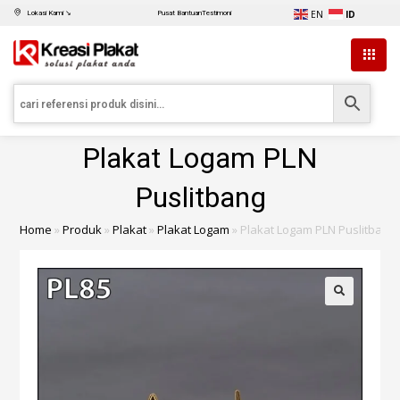
EN
ID
Lokasi Kami ↘
Pusat Bantuan
Testimoni
Plakat Logam PLN
Puslitbang
Home
»
Produk
»
Plakat
»
Plakat Logam
»
Plakat Logam PLN Puslitbang