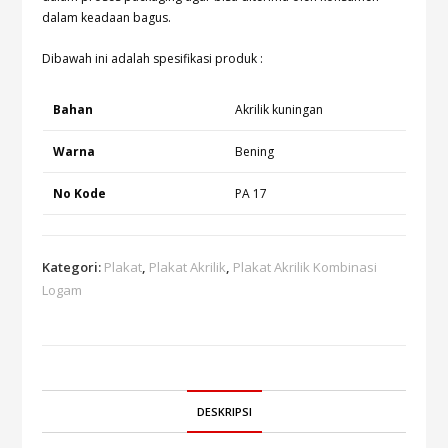
dalam keadaan bagus.
Dibawah ini adalah spesifikasi produk :
Bahan
Akrilik kuningan
Warna
Bening
No Kode
PA 17
Kategori:
Plakat
,
Plakat Akrilik
,
Plakat Akrilik Kombinasi
Logam
DESKRIPSI