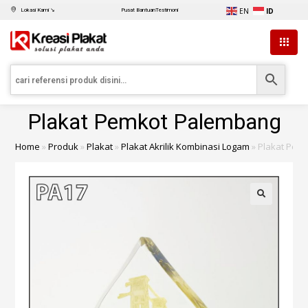
EN
ID
Lokasi Kami ↘
Pusat Bantuan
Testimoni
Plakat Pemkot Palembang
Home
»
Produk
»
Plakat
»
Plakat Akrilik Kombinasi Logam
»
Plakat Pem