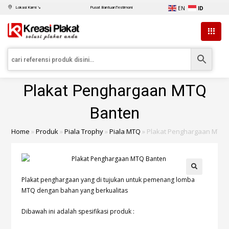
EN
ID
Lokasi Kami ↘
Pusat Bantuan
Testimoni
Plakat Penghargaan MTQ
Banten
Home
»
Produk
»
Piala Trophy
»
Piala MTQ
»
Plakat Penghargaan MTQ 
Plakat penghargaan yang di tujukan untuk pemenang lomba
MTQ dengan bahan yang berkualitas
Dibawah ini adalah spesifikasi produk :