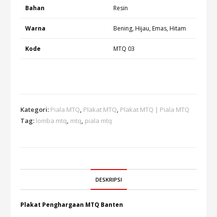
Bahan
Resin
Warna
Bening, Hijau, Emas, Hitam
Kode
MTQ 03
Kategori:
Piala MTQ
,
Plakat MTQ
,
Plakat MTQ | Piala MTQ
Tag:
lomba mtq
,
mtq
,
piala mtq
DESKRIPSI
Plakat Penghargaan MTQ Banten