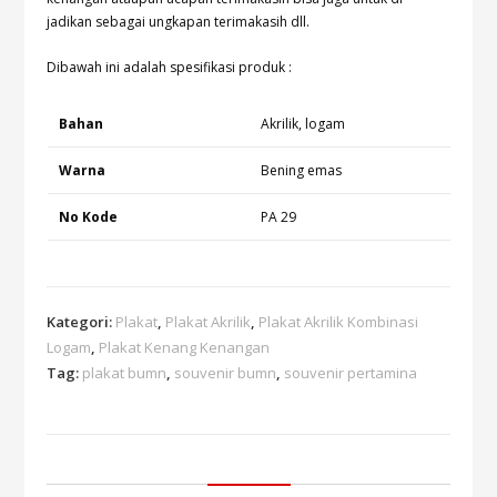
jadikan sebagai ungkapan terimakasih dll.
Dibawah ini adalah spesifikasi produk :
Bahan
Akrilik, logam
Warna
Bening emas
No Kode
PA 29
Kategori:
Plakat
,
Plakat Akrilik
,
Plakat Akrilik Kombinasi
Logam
,
Plakat Kenang Kenangan
Tag:
plakat bumn
,
souvenir bumn
,
souvenir pertamina