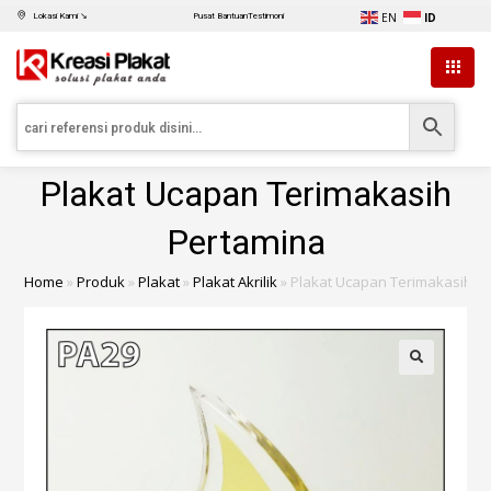
EN
ID
Lokasi Kami ↘
Pusat Bantuan
Testimoni
Plakat Ucapan Terimakasih
Pertamina
Home
»
Produk
»
Plakat
»
Plakat Akrilik
»
Plakat Ucapan Terimakasih P