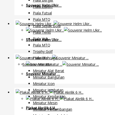
Piala Bergilir
Souvenir Helm Ukir...
Piala Esport
Piala Futsal
Piala MTQ
Piala Sepak Bola
Piala Tenis
Piala Voli
Souvenir Helm Ukir...
Piala MTQ
Trophy Golf
Piala Olahraga
Souvenir Miniatur
Miniatur Alat Berat
Souvenir Miniatur ...
Miniatur Bangunan
Miniatur Icon
Miniatur Jembatan
Miniatur Kendaraan
Miniatur Mesin
Plakat Akrilik 6 H...
Miniatur Pertambangan