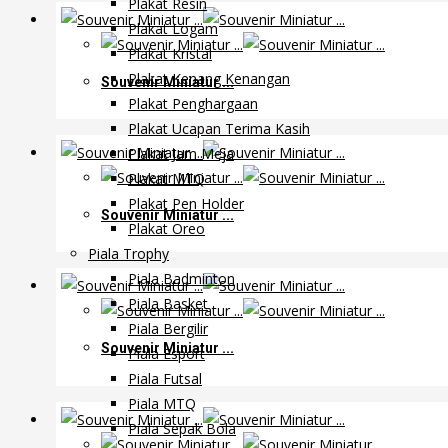
Plakat Resin
Plakat Logam
Plakat Kristal
Plakat Kenang Kenangan
Souvenir Miniatur ...
Plakat Penghargaan
Plakat Ucapan Terima Kasih
Plakat Jam Meja
Plakat MTQ
Plakat Pen Holder
Souvenir Miniatur ...
Plakat Oreo
Piala Trophy
Piala Badminton
Piala Basket
Piala Bergilir
Souvenir Miniatur ...
Piala Esport
Piala Futsal
Piala MTQ
Piala Sepak Bola