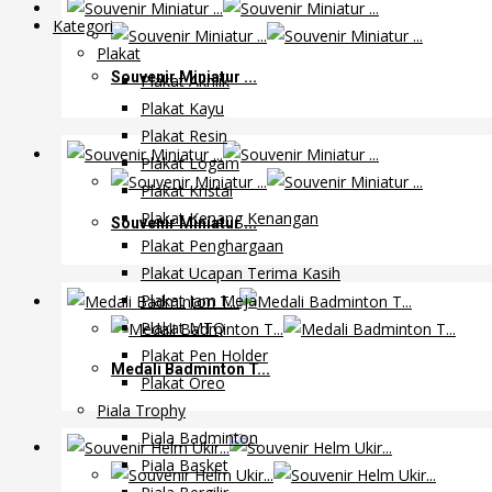
Kategori
Plakat
Souvenir Miniatur ...
Plakat Akrilik
Plakat Kayu
Plakat Resin
Plakat Logam
Plakat Kristal
Plakat Kenang Kenangan
Souvenir Miniatur ...
Plakat Penghargaan
Plakat Ucapan Terima Kasih
Plakat Jam Meja
Plakat MTQ
Plakat Pen Holder
Medali Badminton T...
Plakat Oreo
Piala Trophy
Piala Badminton
Piala Basket