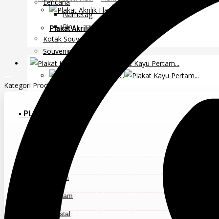
Lencana
Nametag
Pin
Plakat Akrilik Fla...
Kotak Souvenir
Souvenir Perusahaan
Kategori Produk
Plakat Kayu Pertam...
▪ PLAKAT
Plakat Akrilik
Plakat Kayu Akrili...
Plakat Kayu
Plakat Resin
Plakat Logam
Plakat Kristal