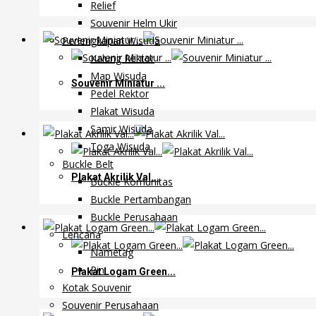
Relief
Souvenir Helm Ukir
Perlengkapan Wisuda
Kalung Rektor
Map Wisuda
Souvenir Miniatur ...
Pedel Rektor
Plakat Wisuda
Samir Wisuda
Toga Wisuda
Buckle Belt
Plakat Akrilik Val...
Buckle Komunitas
Buckle Pertambangan
Buckle Perusahaan
Lencana
Nametag
Pin
Plakat Logam Green...
Kotak Souvenir
Souvenir Perusahaan