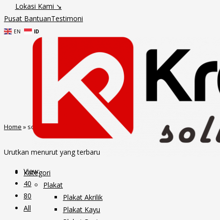
Lokasi Kami ↘
Pusat Bantuan
Testimoni
EN
ID
Skip
to
Home
»
souvenir bumn
content
Urutkan menurut yang terbaru
View:
Kategori
40
Plakat
80
Plakat Akrilik
All
Plakat Kayu