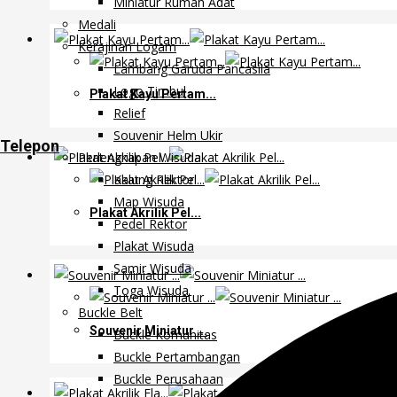
Miniatur Rumah Adat
Medali
Kerajinan Logam
Lambang Garuda Pancasila
Logo Timbul
Plakat Kayu Pertam...
Relief
Souvenir Helm Ukir
Telepon
Perlengkapan Wisuda
Kalung Rektor
Map Wisuda
Plakat Akrilik Pel...
Pedel Rektor
Plakat Wisuda
Samir Wisuda
Toga Wisuda
Buckle Belt
Souvenir Miniatur ...
Buckle Komunitas
Buckle Pertambangan
Buckle Perusahaan