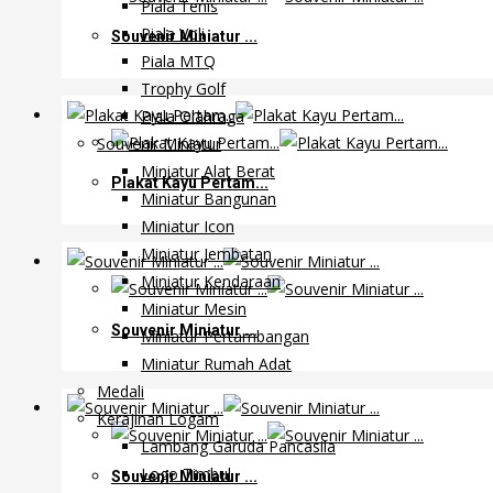
Piala Tenis
Piala Voli
Souvenir Miniatur ...
Piala MTQ
Trophy Golf
Piala Olahraga
Souvenir Miniatur
Miniatur Alat Berat
Plakat Kayu Pertam...
Miniatur Bangunan
Miniatur Icon
Miniatur Jembatan
Miniatur Kendaraan
Miniatur Mesin
Souvenir Miniatur ...
Miniatur Pertambangan
Miniatur Rumah Adat
Medali
Kerajinan Logam
Lambang Garuda Pancasila
Logo Timbul
Souvenir Miniatur ...