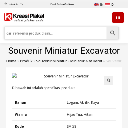
EN
ID
Lokasi Kami ↘
Pusat Bantuan
Testimoni
Souvenir Miniatur Excavator
Home
»
Produk
»
Souvenir Miniatur
»
Miniatur Alat Berat
»
Souvenir Min
Dibawah ini adalah spesifikasi produk :
Bahan
Logam, Akrilik, Kayu
Warna
Hijau Tua, Hitam
Kode
SM 58