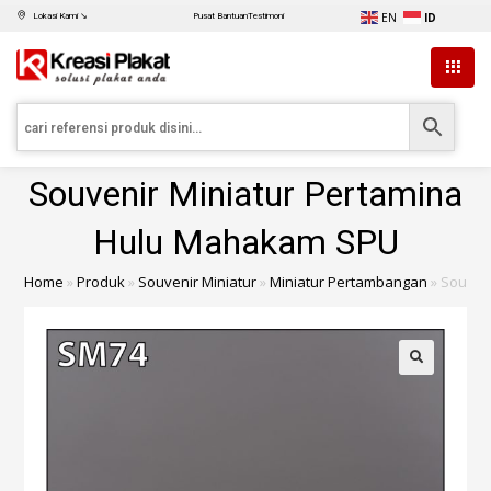
EN
ID
Lokasi Kami ↘
Pusat Bantuan
Testimoni
Souvenir Miniatur Pertamina
Hulu Mahakam SPU
Home
»
Produk
»
Souvenir Miniatur
»
Miniatur Pertambangan
»
Souven